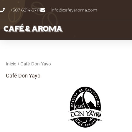
Ir
+507 6814-3717
info@cafeyaroma.com
al
contenido
Inicio
/ Café Don Yayo
Café Don Yayo