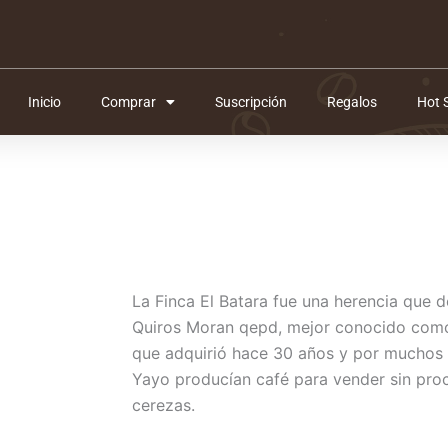
Inicio
Comprar
Suscripción
Regalos
Hot 
La Finca El Batara fue una herencia que d
Quiros Moran qepd, mejor conocido como
que adquirió hace 30 años y por muchos 
Yayo producían café para vender sin proc
cerezas.