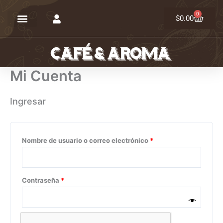
Ir
0
Carrit
al
$
0.00
contenido
Mi Cuenta
Ingresar
Obligatorio
Obligatorio
Obligatorio
Obligatorio
Nombre de usuario o correo electrónico
*
Contraseña
*