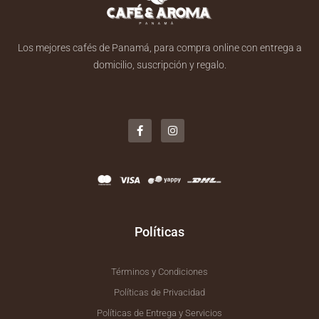
Los mejores cafés de Panamá, para compra online con entrega a
domicilio, suscripción y regalo.
F
I
a
n
c
s
e
t
b
a
o
g
o
r
k
a
-
m
f
Políticas
Términos y Condiciones
Políticas de Privacidad
Políticas de Entrega y Servicios