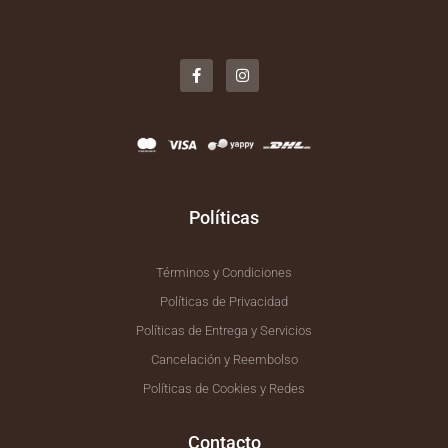
F
I
a
n
c
s
e
t
b
a
o
g
o
r
k
a
-
m
f
Políticas
Términos y Condiciones
Políticas de Privacidad
Políticas de Entrega y Servicios
Cancelación y Reembolso
Políticas de Cookies y Redes
Contacto