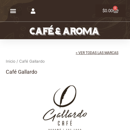
Ir
0
Carrit
al
$
0.00
contenido
< VER TODAS LAS MARCAS
Inicio
/ Café Gallardo
Café Gallardo