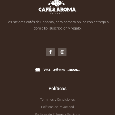
Los mejores cafés de Panamá, para compra online con entrega a
domicilio, suscripción y regalo.
F
I
a
n
c
s
e
t
b
a
o
g
o
r
k
a
-
m
f
Políticas
Términos y Condiciones
Políticas de Privacidad
Políticas de Entrega y Servicios