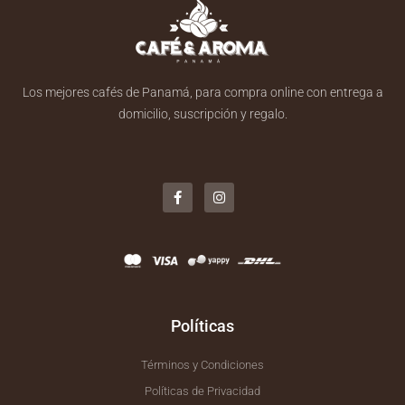
Los mejores cafés de Panamá, para compra online con entrega a
domicilio, suscripción y regalo.
F
I
a
n
c
s
e
t
b
a
o
g
o
r
k
a
-
m
f
Políticas
Términos y Condiciones
Políticas de Privacidad