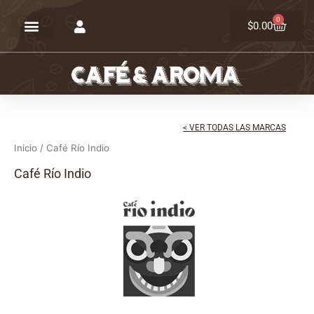
Ir
0
Carrit
al
$
0.00
contenido
< VER TODAS LAS MARCAS
Inicio
/ Café Río Indio
Café Río Indio