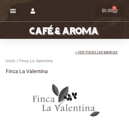
Ir
0
Carrit
al
$
0.00
contenido
< VER TODAS LAS MARCAS
Inicio
/ Finca La Valentina
Finca La Valentina