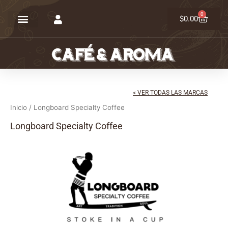
Ir
0
Carrit
al
$
0.00
contenido
< VER TODAS LAS MARCAS
Inicio
/ Longboard Specialty Coffee
Longboard Specialty Coffee