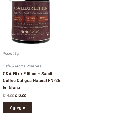
era:
es:
$14.00.
$12.00.
Peso: 75g
Cafe & Aroma Roasters
C&A Elixir Edition – Sandi
Coffee Catigua Natural FN-25
En Grano
$
14.00
$
12.00
Agregar