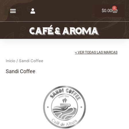
Ir
0
Carrit
al
$
0.00
contenido
< VER TODAS LAS MARCAS
Inicio
/ Sandi Coffee
Sandi Coffee