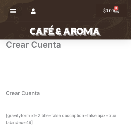
Ir
0
Carrit
al
$
0.00
contenido
Crear Cuenta
Crear Cuenta
[gravityform id=2 title=false description=false ajax=true
tabindex=49]