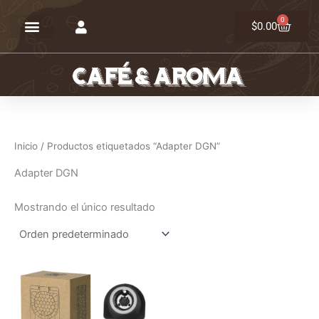
Ir
0
Carrit
al
$
0.00
contenido
Inicio
/ Productos etiquetados “Adapter DGN”
Adapter DGN
Mostrando el único resultado