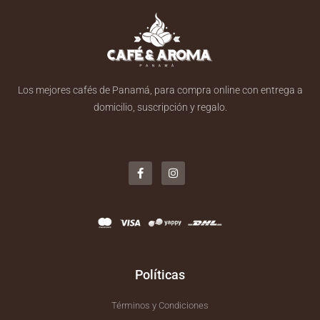
Los mejores cafés de Panamá, para compra online con entrega a
domicilio, suscripción y regalo.
F
I
a
n
c
s
e
t
b
a
o
g
o
r
k
a
-
m
f
Políticas
Términos y Condiciones