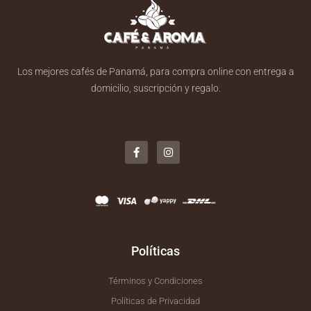
Los mejores cafés de Panamá, para compra online con entrega a
domicilio, suscripción y regalo.
F
I
a
n
c
s
e
t
b
a
o
g
o
r
k
a
-
m
f
Políticas
Términos y Condiciones
Políticas de Privacidad