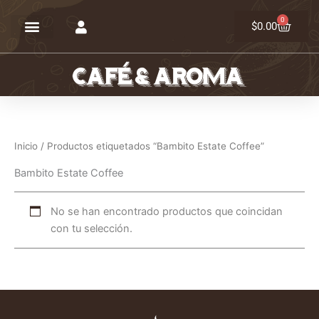
Ir
0
Carrit
al
$
0.00
contenido
Inicio
/ Productos etiquetados “Bambito Estate Coffee”
Bambito Estate Coffee
No se han encontrado productos que coincidan
con tu selección.