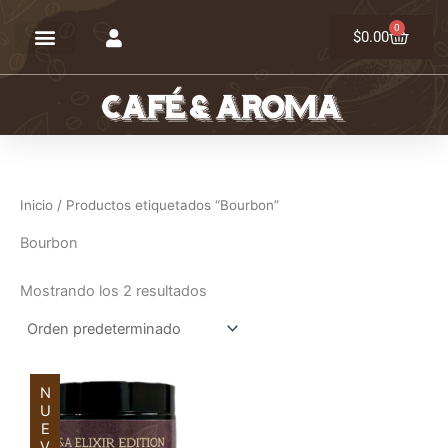
Ir
0
Carrit
al
$
0.00
contenido
Inicio
/ Productos etiquetados “Bourbon”
Bourbon
Mostrando los 2 resultados
NUEVO