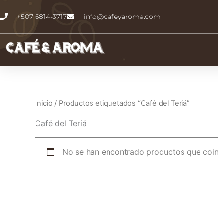
Ir
+507 6814-3717
info@cafeyaroma.com
al
contenido
Inicio
/ Productos etiquetados “Café del Teriá”
Café del Teriá
No se han encontrado productos que coinc