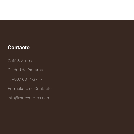
Contacto
Café & Aroma
Ciudad de Panamá
T. +507 6814-3717
Formulario de Contacto
info@cafeyaroma.com