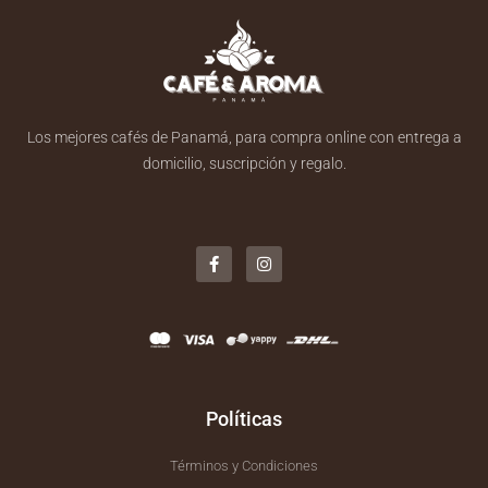
Los mejores cafés de Panamá, para compra online con entrega a
domicilio, suscripción y regalo.
F
I
a
n
c
s
e
t
b
a
o
g
o
r
k
a
-
m
f
Políticas
Términos y Condiciones