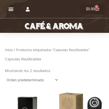
Ir
0
Carrit
al
$
0.00
contenido
Inicio
/ Productos etiquetados “Capsulas Reutilizables”
Capsulas Reutilizables
Mostrando los 2 resultados