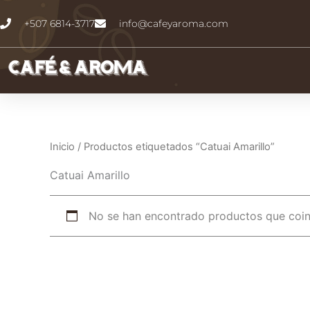
Ir
+507 6814-3717
info@cafeyaroma.com
al
contenido
Inicio
/ Productos etiquetados “Catuai Amarillo”
Catuai Amarillo
No se han encontrado productos que coinc