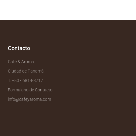
Contacto
Café & Aroma
Ciudad de Panamá
T. +507 6814-3717
Formulario de Contacto
info@cafeyaroma.com