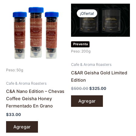
El
El
precio
precio
¡Oferta!
original
actual
era:
es:
$500.00.
$325.00.
Preventa
Peso: 200g
Cafe & Aroma Roasters
Peso: 50g
C&AR Geisha Gold Limited
Edition
Cafe & Aroma Roasters
$
500.00
$
325.00
C&A Nano Edition – Chevas
Coffee Geisha Honey
Agregar
Fermentado En Grano
$
33.00
Agregar