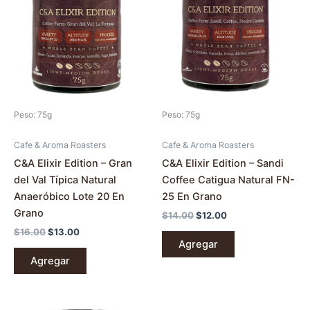
era:
es:
era:
es:
$16.00.
$13.00.
$14.00.
$12.00.
Peso: 75g
Peso: 75g
Cafe & Aroma Roasters
Cafe & Aroma Roasters
C&A Elixir Edition – Gran
C&A Elixir Edition – Sandi
del Val Típica Natural
Coffee Catigua Natural FN-
Anaeróbico Lote 20 En
25 En Grano
Grano
$
14.00
$
12.00
$
16.00
$
13.00
Agregar
Agregar