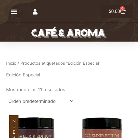
Ir
0
Carrit
al
$
0.00
contenido
Inicio
/ Productos etiquetados “Edición Especial”
Edición Especial
Mostrando los 11 resultados
NUEVO