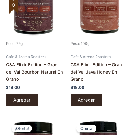
Peso: 75g
Peso: 100g
Cafe & Aroma Roasters
Cafe & Aroma Roasters
C&A Elixir Edition – Gran
C&A Elixir Edition – Gran
del Val Bourbon Natural En
del Val Java Honey En
Grano
Grano
$
19.00
$
19.00
Agregar
Agregar
El
El
El
El
precio
precio
precio
precio
¡Oferta!
¡Oferta!
original
actual
original
actual