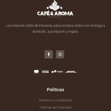
Los mejores cafés de Panamá, para compra online con entrega a
domicilio, suscripción y regalo.
F
I
a
n
c
s
e
t
b
a
o
g
o
r
k
a
-
m
f
Políticas
Términos y Condiciones
Políticas de Privacidad