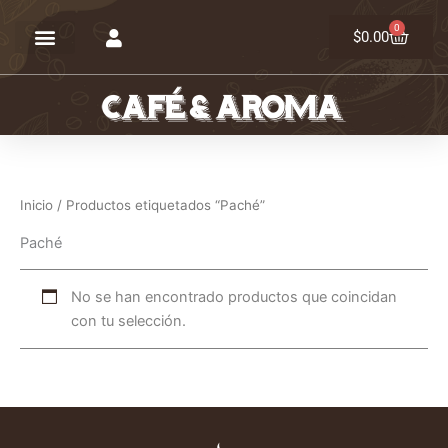
Ir
0
Carrit
al
$
0.00
contenido
Inicio
/ Productos etiquetados “Paché”
Paché
No se han encontrado productos que coincidan
con tu selección.