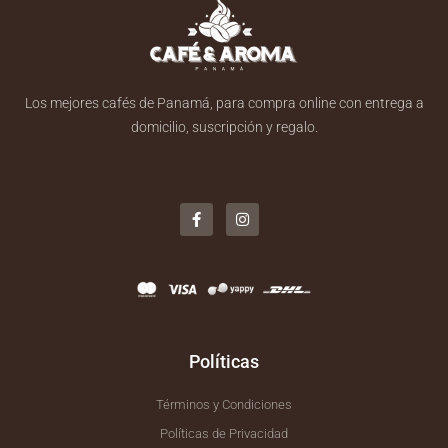
Los mejores cafés de Panamá, para compra online con entrega a
domicilio, suscripción y regalo.
F
I
a
n
c
s
e
t
b
a
o
g
o
r
k
a
-
m
f
Políticas
Términos y Condiciones
Políticas de Privacidad