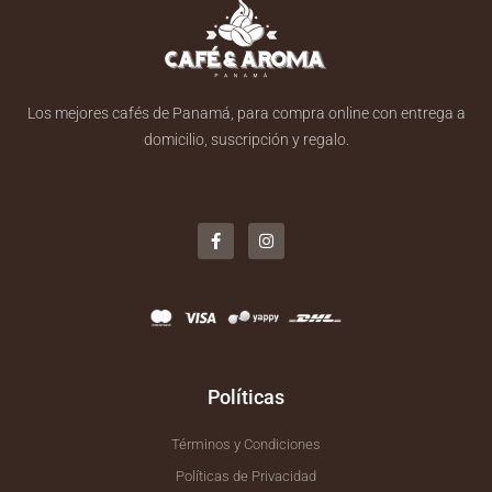
Los mejores cafés de Panamá, para compra online con entrega a
domicilio, suscripción y regalo.
F
I
a
n
c
s
e
t
b
a
o
g
o
r
k
a
-
m
f
Políticas
Términos y Condiciones
Políticas de Privacidad