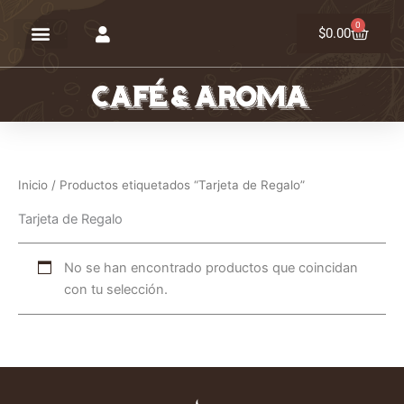
Ir
0
Carrit
al
$
0.00
contenido
Inicio
/ Productos etiquetados “Tarjeta de Regalo”
Tarjeta de Regalo
No se han encontrado productos que coincidan
con tu selección.