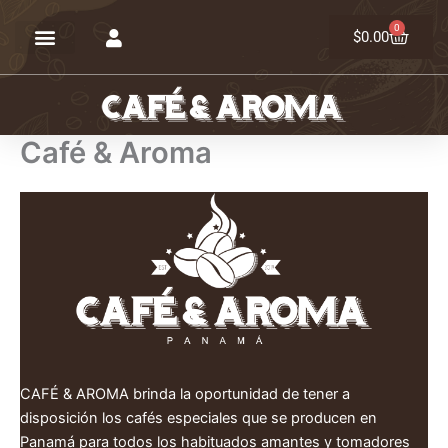
Ir
0
Carrit
al
$
0.00
contenido
Café & Aroma
CAFÉ & AROMA brinda la oportunidad de tener a
disposición los cafés especiales que se producen en
Panamá para todos los habituados amantes y tomadores