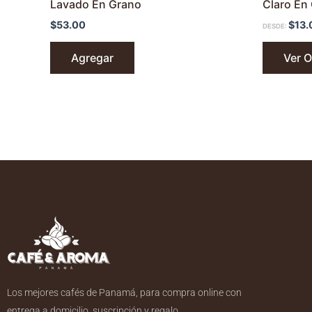
Lavado En Grano
Claro En
$
53.00
$
13.
DESDE:
Agregar
Ver 
Los mejores cafés de Panamá, para compra online con
entrega a domicilio, suscripción y regalo.