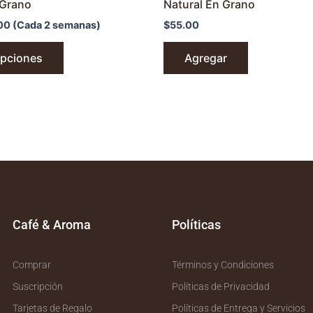
 Grano
Natural En Grano
00
(Cada 2 semanas)
$
55.00
Opciones
Agregar
Café & Aroma
Políticas
Comprar
Términos y Condiciones
Suscripción
Políticas de Privacidad
Tarjetas de Regalo
Políticas de Entrega y Servicios