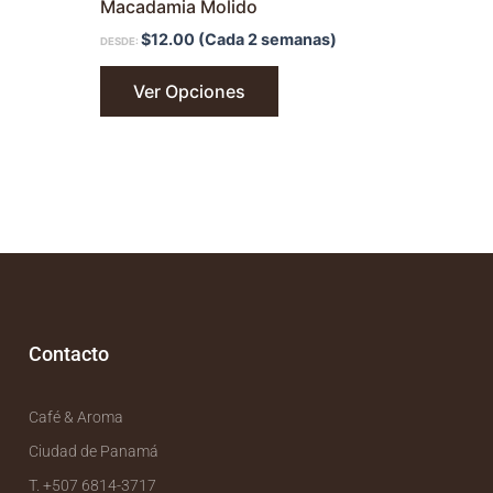
Macadamia Molido
$
12.00
(Cada 2 semanas)
DESDE:
Ver Opciones
Contacto
Café & Aroma
Ciudad de Panamá
T. +507 6814-3717