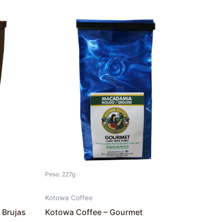
Este
producto
tiene
múltiples
variantes.
Las
opciones
se
pueden
elegir
en
la
Peso: 227g
página
de
Kotowa Coffee
producto
 Brujas
Kotowa Coffee – Gourmet