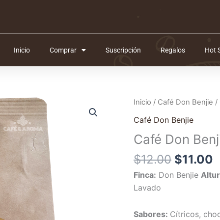
Inicio
Comprar
Suscripción
Regalos
Hot 
El
E
Inicio
/
Café Don Benjie
/
precio
p
Café Don Benjie
original
a
Café Don Benj
era:
e
$12.00.
$
$
12.00
$
11.00
Finca:
Don Benjie
Altu
Lavado
Sabores:
Cítricos, cho