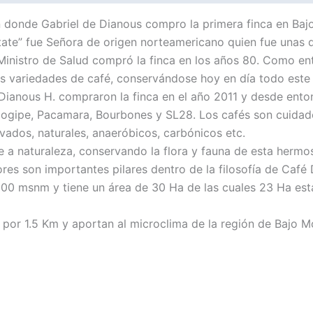
en donde Gabriel de Dianous compro la primera finca en Ba
tate” fue Señora de origen norteamericano quien fue unas 
Ministro de Salud compró la finca en los años 80. Como ent
tas variedades de café, conservándose hoy en día todo este r
 Dianous H. compraron la finca en el año 2011 y desde ent
agogipe, Pacamara, Bourbones y SL28. Los cafés son cuid
ados, naturales, anaeróbicos, carbónicos etc.
 a naturaleza, conservando la flora y fauna de esta herm
ores son importantes pilares dentro de la filosofía de Café 
1600 msnm y tiene un área de 30 Ha de las cuales 23 Ha está
 por 1.5 Km y aportan al microclima de la región de Bajo M