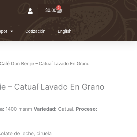
0
Carrito
$
0.00
Spot
Cotización
English
l
 Café Don Benjie – Catuaí Lavado En Grano
recio
ctual
ie – Catuaí Lavado En Grano
s:
11.00.
ra:
1400 msnm
Variedad:
Catuaí.
Proceso:
colate de leche, ciruela