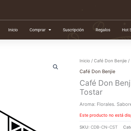
Inicio
Comprar
Suscripción
Regalos
Hot 
Inicio
/
Café Don Benjie
/ 
Café Don Benjie
Café Don Benji
Tostar
Aroma: Florales. Sabor
Este producto no está dis
SKU:
CDB-CN-CST
Cat