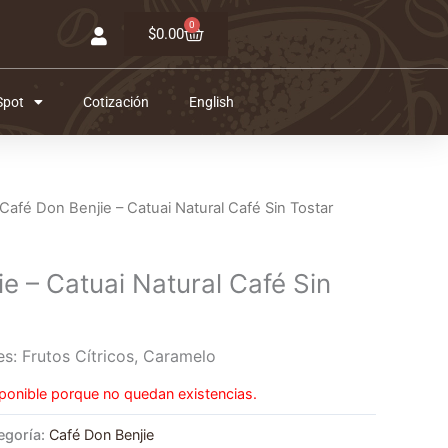
0
Carrito
$
0.00
Spot
Cotización
English
Café Don Benjie – Catuai Natural Café Sin Tostar
e – Catuai Natural Café Sin
es: Frutos Cítricos, Caramelo
ponible porque no quedan existencias.
egoría:
Café Don Benjie