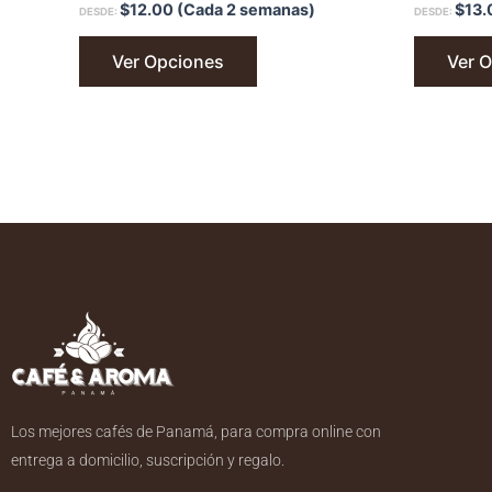
$
12.00
(Cada 2 semanas)
$
13.
DESDE:
DESDE:
Ver Opciones
Ver 
Los mejores cafés de Panamá, para compra online con
entrega a domicilio, suscripción y regalo.