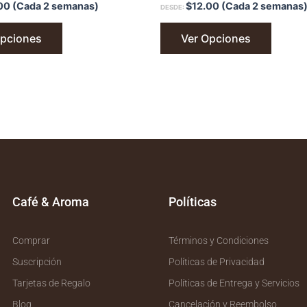
00
(Cada 2 semanas)
$
12.00
(Cada 2 semanas
DESDE:
Opciones
Ver Opciones
Café & Aroma
Políticas
Comprar
Términos y Condiciones
Suscripción
Políticas de Privacidad
Tarjetas de Regalo
Políticas de Entrega y Servicios
Blog
Cancelación y Reembolso