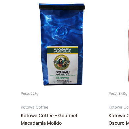
Este
producto
tiene
múltiples
variantes.
Las
opciones
se
pueden
elegir
en
la
Peso: 227g
Peso: 340g
página
de
Kotowa Coffee
Kotowa Co
producto
Kotowa Coffee – Gourmet
Kotowa C
Macadamia Molido
Oscuro M