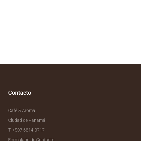
)
Contacto
Café & Aroma
Ciudad de Panamá
T. +507 6814-3717
Formulario de Contacto