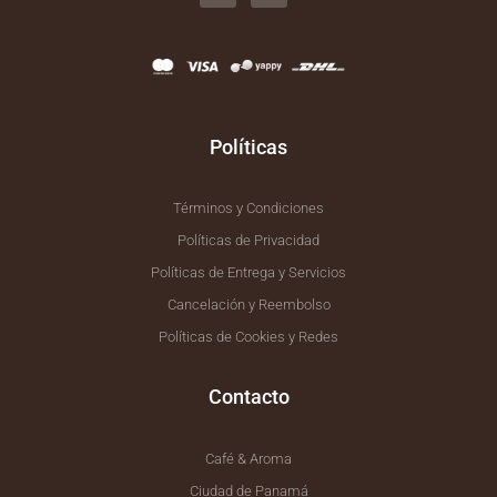
e
t
b
a
o
g
o
r
k
a
-
m
f
Políticas
Términos y Condiciones
Políticas de Privacidad
Políticas de Entrega y Servicios
Cancelación y Reembolso
Políticas de Cookies y Redes
Contacto
Café & Aroma
Ciudad de Panamá