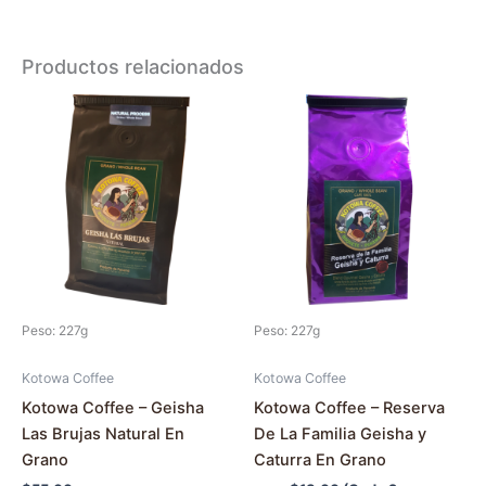
Productos relacionados
Este
producto
tiene
múltiples
variantes.
Las
opciones
se
pueden
Peso: 227g
Peso: 227g
elegir
en
Kotowa Coffee
Kotowa Coffee
la
Kotowa Coffee – Geisha
Kotowa Coffee – Reserva
página
Las Brujas Natural En
De La Familia Geisha y
de
Grano
Caturra En Grano
producto