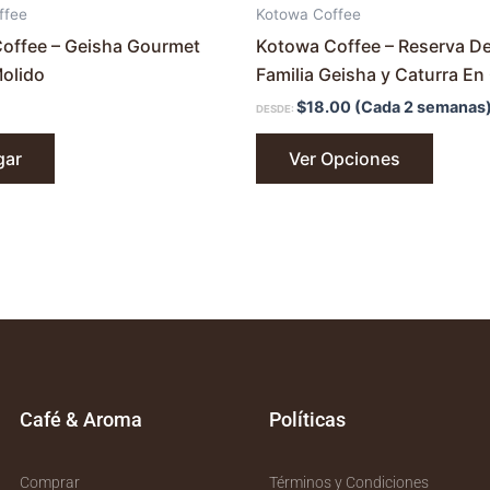
de
ffee
Kotowa Coffee
produc
offee – Geisha Gourmet
Kotowa Coffee – Reserva De
olido
Familia Geisha y Caturra En
$
18.00
(Cada 2 semanas
DESDE:
gar
Ver Opciones
Café & Aroma
Políticas
Comprar
Términos y Condiciones