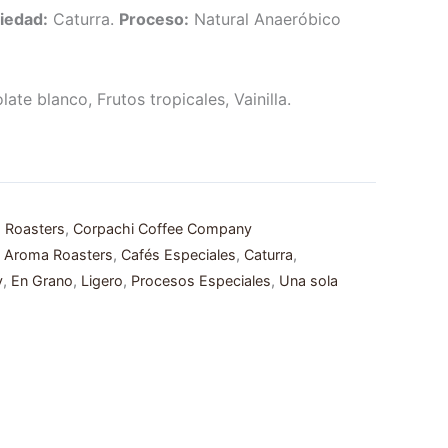
iedad:
Caturra.
Proceso:
Natural Anaeróbico
ate blanco, Frutos tropicales, Vainilla.
 Roasters
,
Corpachi Coffee Company
& Aroma Roasters
,
Cafés Especiales
,
Caturra
,
y
,
En Grano
,
Ligero
,
Procesos Especiales
,
Una sola