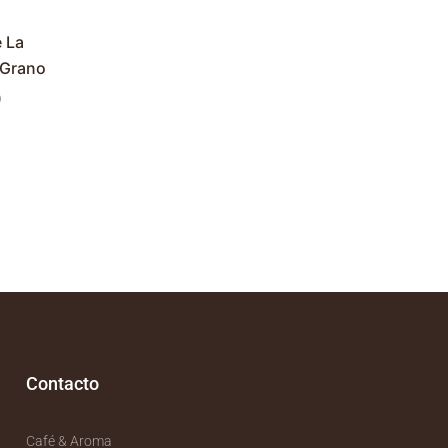
to
 La
 Grano
)
Contacto
Café & Aroma