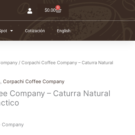
0
Carrito
$
0.00
Spot
Cotización
English
l
 Company
/ Corpachi Coffee Company – Caturra Natural
recio
ctual
s
,
Corpachi Coffee Company
s:
ee Company – Caturra Natural
11.00.
ctico
e Company