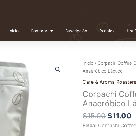
Inicio
Comprar
Suscripción
Regalos
Hot 
El
E
Inicio
/
Corpachi Coffee
precio
p
Anaeróbico Láctico
original
a
Cafe & Aroma Roaster
era:
e
Corpachi Coff
$15.00.
$
Anaeróbico Lá
$
15.00
$
11.00
Finca:
Corpachi Coffe