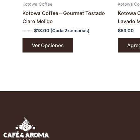
de
Kotowa Coffee
Kotowa Co
producto
Kotowa Coffee – Gourmet Tostado
Kotowa C
Claro Molido
Lavado M
$
13.00
(Cada 2 semanas)
$
53.00
DESDE:
Ver Opciones
Agre