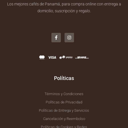
Los mejores cafés de Panamá, para compra online con entrega a
domicilio, suscripción y regalo.
F
I
a
n
c
s
e
t
b
a
o
g
o
r
k
a
-
m
f
Políticas
Términos y Condiciones
Políticas de Privacidad
Políticas de Entrega y Servicios
Cancelación y Reembolso
Políticas de Cookies y Redes