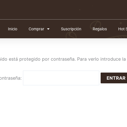
Inicio
Comprar
Suscripción
Regalos
Hot 
ido está protegido por contraseña. Para verlo introduce la
ontraseña: