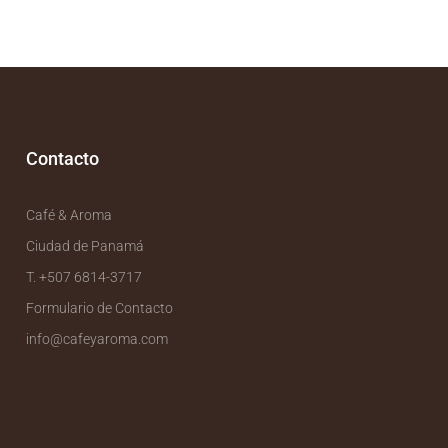
Contacto
Café & Aroma
Ciudad de Panamá
T. +507 6814-3717
Formulario de Contacto
info@cafeyaroma.com