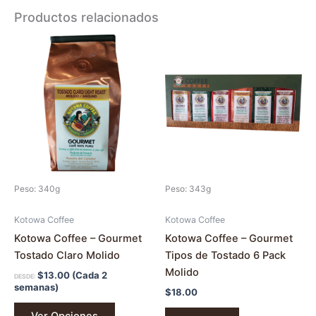
Productos relacionados
Este
producto
tiene
múltiples
variantes.
Las
opciones
se
pueden
Peso: 340g
Peso: 343g
elegir
en
Kotowa Coffee
Kotowa Coffee
la
Kotowa Coffee – Gourmet
Kotowa Coffee – Gourmet
página
Tostado Claro Molido
Tipos de Tostado 6 Pack
de
Molido
$
13.00
(Cada 2
DESDE:
producto
semanas)
$
18.00