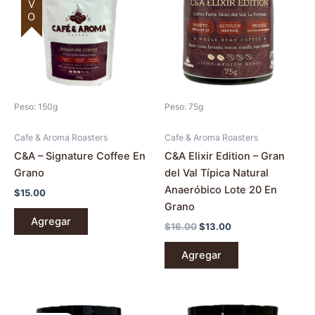
$16.00.
$13.00.
Peso: 150g
Peso: 75g
Cafe & Aroma Roasters
Cafe & Aroma Roasters
C&A – Signature Coffee En
C&A Elixir Edition – Gran
Grano
del Val Típica Natural
Anaeróbico Lote 20 En
$
15.00
Grano
Agregar
$
16.00
$
13.00
Agregar
El
El