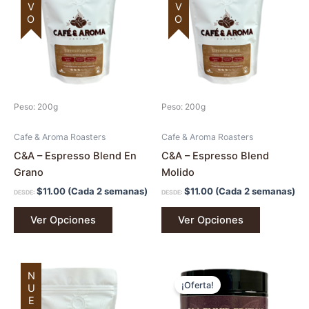
múltiples
múltiples
variantes.
variantes.
Las
Las
opciones
opciones
se
se
pueden
pueden
Peso: 200g
Peso: 200g
elegir
elegir
en
en
Cafe & Aroma Roasters
Cafe & Aroma Roasters
la
la
C&A – Espresso Blend En
C&A – Espresso Blend
página
página
Grano
Molido
de
de
$
11.00
(Cada 2 semanas)
$
11.00
(Cada 2 semanas)
DESDE:
DESDE:
producto
producto
Ver Opciones
Ver Opciones
El
El
NUEVO
precio
precio
¡Oferta!
original
actual
era:
es: