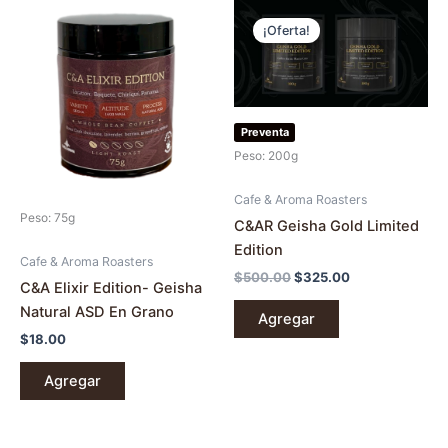
El
El
precio
precio
¡Oferta!
original
actual
era:
es:
$500.00.
$325.00.
Preventa
Peso: 200g
Cafe & Aroma Roasters
Peso: 75g
C&AR Geisha Gold Limited
Edition
Cafe & Aroma Roasters
$
500.00
$
325.00
C&A Elixir Edition- Geisha
Natural ASD En Grano
Agregar
$
18.00
Agregar