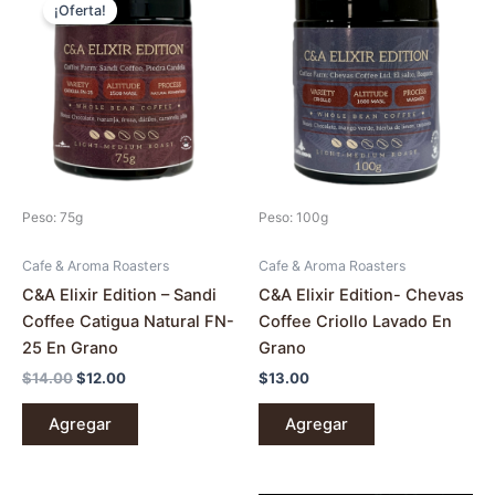
precio
precio
¡Oferta!
original
actual
era:
es:
$14.00.
$12.00.
Peso: 75g
Peso: 100g
Cafe & Aroma Roasters
Cafe & Aroma Roasters
C&A Elixir Edition – Sandi
C&A Elixir Edition- Chevas
Coffee Catigua Natural FN-
Coffee Criollo Lavado En
25 En Grano
Grano
$
14.00
$
12.00
$
13.00
Agregar
Agregar