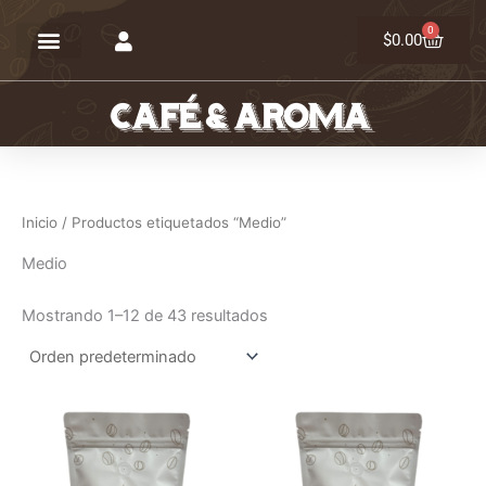
Ir
0
Carrit
al
$
0.00
contenido
Inicio
/ Productos etiquetados “Medio”
Medio
Mostrando 1–12 de 43 resultados
Este
Este
producto
producto
tiene
tiene