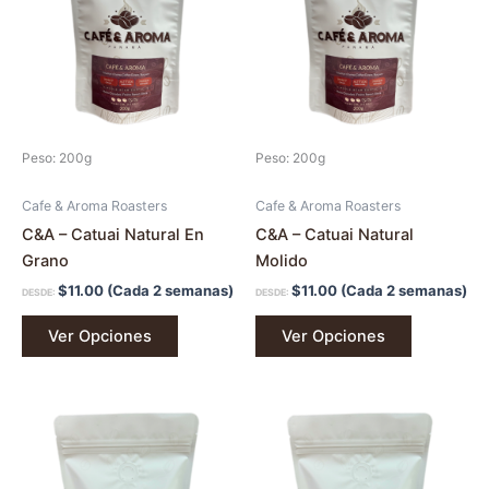
múltiples
múltiples
variantes.
variantes.
Las
Las
opciones
opciones
se
se
pueden
pueden
Peso: 200g
Peso: 200g
elegir
elegir
en
en
Cafe & Aroma Roasters
Cafe & Aroma Roasters
la
la
C&A – Catuai Natural En
C&A – Catuai Natural
página
página
Grano
Molido
de
de
$
11.00
(Cada 2 semanas)
$
11.00
(Cada 2 semanas)
DESDE:
DESDE:
producto
producto
Ver Opciones
Ver Opciones
Este
Este
producto
producto
tiene
tiene