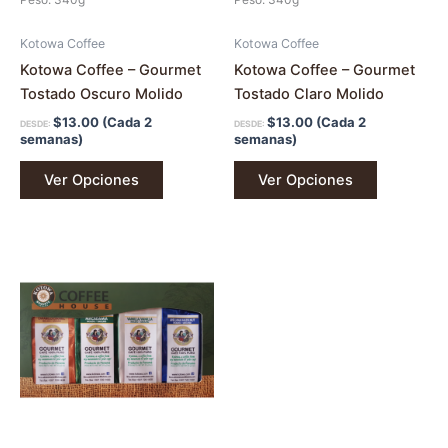
elegir
elegir
en
en
Kotowa Coffee
Kotowa Coffee
la
la
Kotowa Coffee – Gourmet
Kotowa Coffee – Gourmet
página
página
Tostado Oscuro Molido
Tostado Claro Molido
de
de
$
13.00
(Cada 2
$
13.00
(Cada 2
DESDE:
DESDE:
producto
producto
semanas)
semanas)
Ver Opciones
Ver Opciones