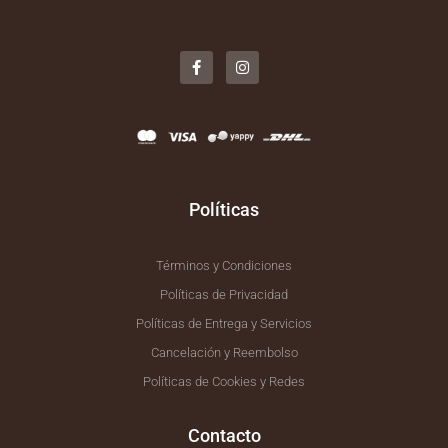
F
I
a
n
c
s
e
t
b
a
o
g
o
r
k
a
-
m
f
Políticas
Términos y Condiciones
Políticas de Privacidad
Políticas de Entrega y Servicios
Cancelación y Reembolso
Políticas de Cookies y Redes
Contacto