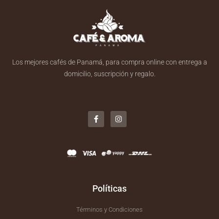
Los mejores cafés de Panamá, para compra online con entrega a
domicilio, suscripción y regalo.
F
I
a
n
c
s
e
t
b
a
o
g
o
r
k
a
-
m
f
Políticas
Términos y Condiciones