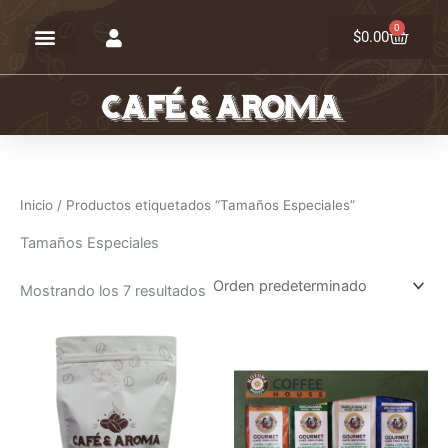
Ir
0
Carrit
al
$
0.00
contenido
Inicio
/ Productos etiquetados “Tamaños Especiales”
Tamaños Especiales
Mostrando los 7 resultados