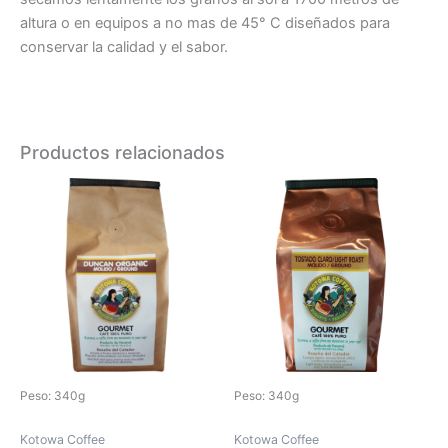
altura o en equipos a no mas de 45° C diseñados para
conservar la calidad y el sabor.
Productos relacionados
Este
Este
producto
producto
tiene
tiene
múltiples
múltiples
variantes.
variantes.
Las
Las
opciones
opciones
se
se
pueden
pueden
Peso: 340g
Peso: 340g
elegir
elegir
en
en
Kotowa Coffee
Kotowa Coffee