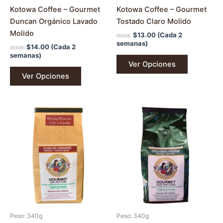
la
la
Kotowa Coffee – Gourmet
Kotowa Coffee – Gourmet
página
página
Duncan Orgánico Lavado
Tostado Claro Molido
de
de
Molido
$
13.00
(Cada 2
DESDE:
producto
producto
semanas)
$
14.00
(Cada 2
DESDE:
semanas)
Ver Opciones
Ver Opciones
Este
producto
tiene
múltiples
variantes.
Las
opciones
se
pueden
Peso: 340g
Peso: 340g
elegir