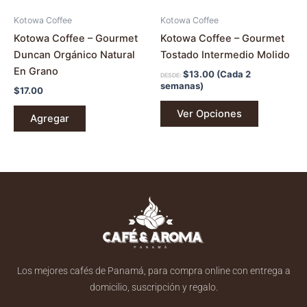
en
Kotowa Coffee
Kotowa Coffee
la
Kotowa Coffee – Gourmet
Kotowa Coffee – Gourmet
página
Duncan Orgánico Natural
Tostado Intermedio Molido
de
En Grano
$
13.00
(Cada 2
DESDE:
producto
semanas)
$
17.00
Ver Opciones
Agregar
Los mejores cafés de Panamá, para compra online con entrega a
domicilio, suscripción y regalo.