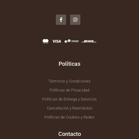
F
I
a
n
c
s
e
t
b
a
o
g
o
r
k
a
-
m
f
Políticas
Términos y Condiciones
Políticas de Privacidad
Políticas de Entrega y Servicios
Cancelación y Reembolso
Políticas de Cookies y Redes
Contacto