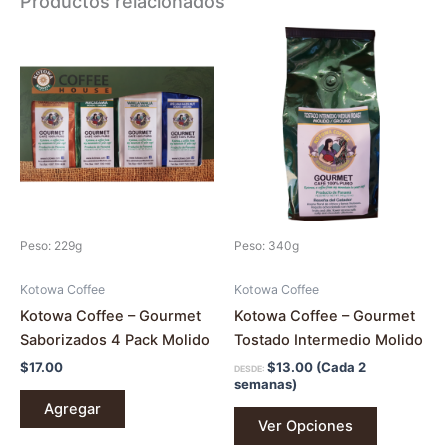
Productos relacionados
Este
producto
tiene
múltiples
variantes.
Las
opciones
se
pueden
Peso: 229g
Peso: 340g
elegir
en
Kotowa Coffee
Kotowa Coffee
la
Kotowa Coffee – Gourmet
Kotowa Coffee – Gourmet
página
Saborizados 4 Pack Molido
Tostado Intermedio Molido
de
$
17.00
$
13.00
(Cada 2
DESDE:
producto
semanas)
Agregar
Ver Opciones