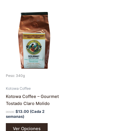
Este
producto
tiene
múltiples
variantes.
Las
opciones
se
pueden
Peso: 340g
elegir
en
Kotowa Coffee
la
Kotowa Coffee – Gourmet
página
Tostado Claro Molido
de
$
13.00
(Cada 2
DESDE:
producto
semanas)
Ver Opciones