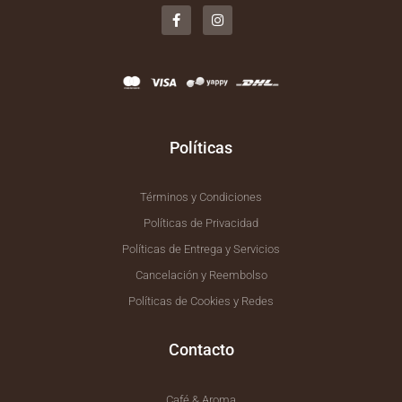
a
n
c
s
e
t
b
a
o
g
o
r
k
a
-
m
f
Políticas
Términos y Condiciones
Políticas de Privacidad
Políticas de Entrega y Servicios
Cancelación y Reembolso
Políticas de Cookies y Redes
Contacto
Café & Aroma