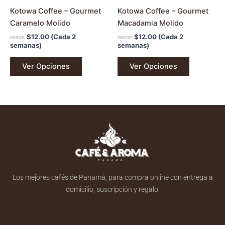
la
la
Kotowa Coffee – Gourmet
Kotowa Coffee – Gourmet
página
página
Caramelo Molido
Macadamia Molido
de
de
$
12.00
(Cada 2
$
12.00
(Cada 2
DESDE:
DESDE:
producto
producto
semanas)
semanas)
Ver Opciones
Ver Opciones
Los mejores cafés de Panamá, para compra online con entrega a
domicilio, suscripción y regalo.
F
I