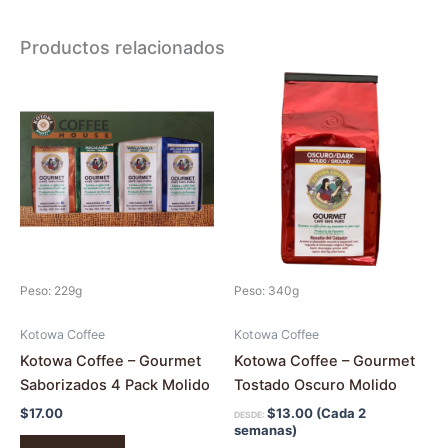
Productos relacionados
Este
producto
tiene
múltiples
variantes.
Las
opciones
se
pueden
Peso: 229g
Peso: 340g
elegir
en
Kotowa Coffee
Kotowa Coffee
la
Kotowa Coffee – Gourmet
Kotowa Coffee – Gourmet
página
Saborizados 4 Pack Molido
Tostado Oscuro Molido
de
$
17.00
$
13.00
(Cada 2
DESDE:
producto
semanas)