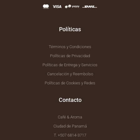
o
r
k
a
-
m
f
Políticas
Términos y Condiciones
Políticas de Privacidad
Políticas de Entrega y Servicios
Cancelación y Reembolso
Políticas de Cookies y Redes
Contacto
Café & Aroma
Ciudad de Panamá
T. +507 6814-3717