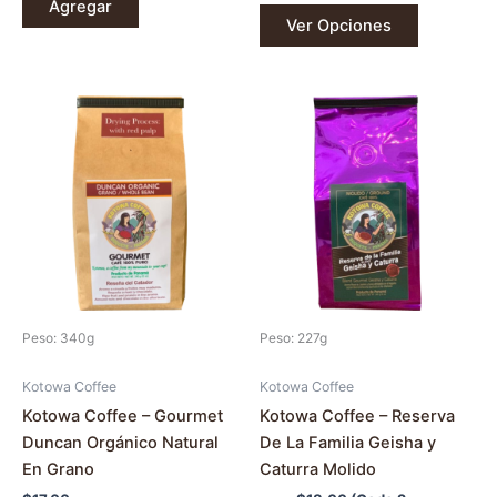
Agregar
Ver Opciones
Este
producto
tiene
múltiples
variantes.
Las
opciones
se
pueden
Peso: 340g
Peso: 227g
elegir
en
Kotowa Coffee
Kotowa Coffee
la
Kotowa Coffee – Gourmet
Kotowa Coffee – Reserva
página
Duncan Orgánico Natural
De La Familia Geisha y
de
En Grano
Caturra Molido
producto