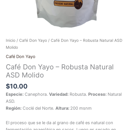
Inicio
/
Café Don Yayo
/ Café Don Yayo – Robusta Natural ASD
Molido
Café Don Yayo
Café Don Yayo – Robusta Natural
ASD Molido
$
10.00
Especie:
Canephora.
Variedad:
Robusta.
Proceso:
Natural
ASD.
Región:
Coclé del Norte.
Altura:
200 msnm
El proceso que se le da al grano de café es natural con
fermentación anaeróbica en sacos. Luego es secado en