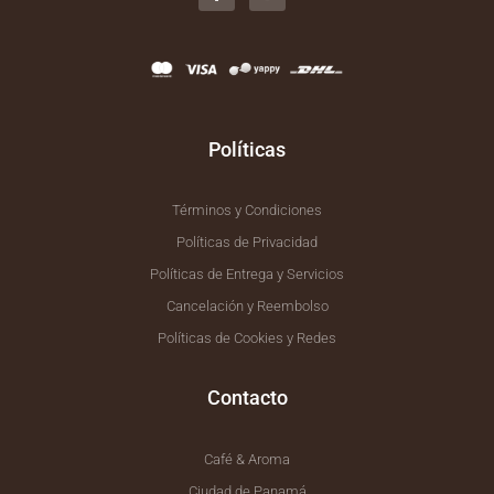
e
t
b
a
o
g
o
r
k
a
-
m
f
Políticas
Términos y Condiciones
Políticas de Privacidad
Políticas de Entrega y Servicios
Cancelación y Reembolso
Políticas de Cookies y Redes
Contacto
Café & Aroma
Ciudad de Panamá