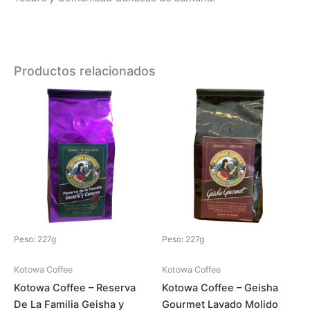
Productos relacionados
Este
producto
tiene
múltiples
variantes.
Las
opciones
se
pueden
Peso: 227g
Peso: 227g
elegir
en
Kotowa Coffee
Kotowa Coffee
la
Kotowa Coffee – Reserva
Kotowa Coffee – Geisha
página
De La Familia Geisha y
Gourmet Lavado Molido