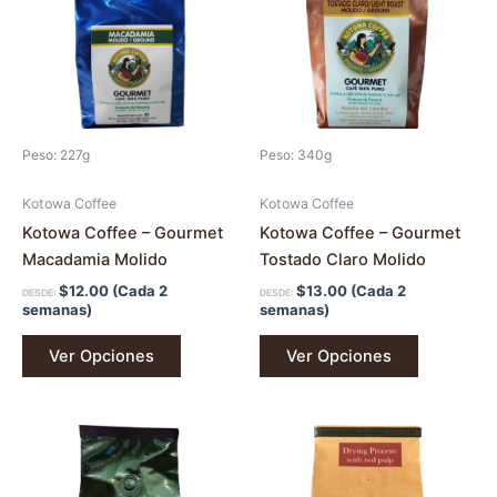
múltiples
múltiples
variantes.
variantes.
Las
Las
opciones
opciones
se
se
pueden
pueden
Peso: 227g
Peso: 340g
elegir
elegir
en
en
Kotowa Coffee
Kotowa Coffee
la
la
Kotowa Coffee – Gourmet
Kotowa Coffee – Gourmet
página
página
Macadamia Molido
Tostado Claro Molido
de
de
$
12.00
(Cada 2
$
13.00
(Cada 2
DESDE:
DESDE:
producto
producto
semanas)
semanas)
Ver Opciones
Ver Opciones
Este
producto
tiene