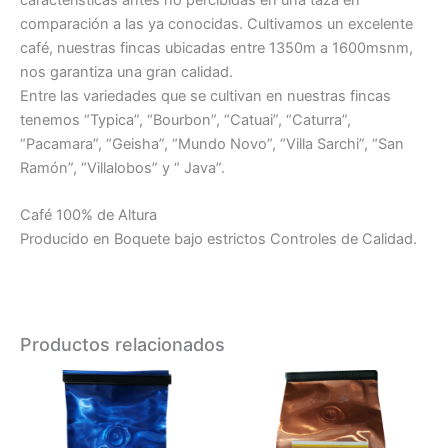
comparación a las ya conocidas. Cultivamos un excelente
café, nuestras fincas ubicadas entre 1350m a 1600msnm,
nos garantiza una gran calidad.
Entre las variedades que se cultivan en nuestras fincas
tenemos “Typica”, “Bourbon”, “Catuai”, “Caturra”,
“Pacamara”, “Geisha”, “Mundo Novo”, “Villa Sarchi”, “San
Ramón”, “Villalobos” y “ Java”.
Café 100% de Altura
Producido en Boquete bajo estrictos Controles de Calidad.
Productos relacionados
Este
Este
producto
producto
tiene
tiene