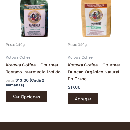
múltiples
variantes.
Las
opciones
se
pueden
Peso: 340g
Peso: 340g
elegir
en
Kotowa Coffee
Kotowa Coffee
la
Kotowa Coffee – Gourmet
Kotowa Coffee – Gourmet
página
Tostado Intermedio Molido
Duncan Orgánico Natural
de
En Grano
$
13.00
(Cada 2
DESDE:
producto
semanas)
$
17.00
Ver Opciones
Agregar