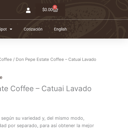
0
Carrito
$
0.00
Spot
Cotización
English
Coffee
/ Don Pepe Estate Coffee – Catuai Lavado
e
te Coffee – Catuai Lavado
 según su variedad y, del mismo modo,
ad por separado, para así obtener la mejor