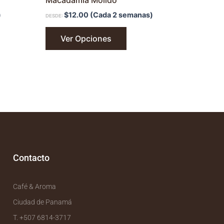
Macadamia Molido
)
$
12.00
(Cada 2 semanas)
DESDE:
Ver Opciones
Contacto
Café & Aroma
Ciudad de Panamá
T. +507 6814-3717