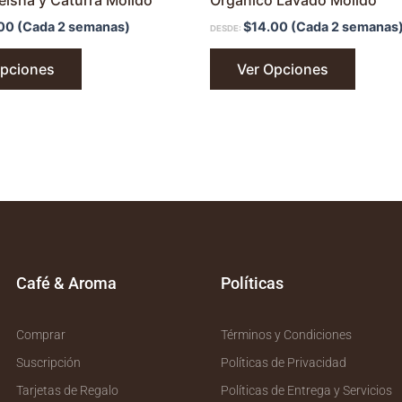
eisha y Caturra Molido
Orgánico Lavado Molido
00
(Cada 2 semanas)
$
14.00
(Cada 2 semanas
DESDE:
Opciones
Ver Opciones
Café & Aroma
Políticas
Comprar
Términos y Condiciones
Suscripción
Políticas de Privacidad
Tarjetas de Regalo
Políticas de Entrega y Servicios