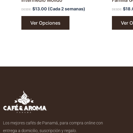
Intermedio Molido
Familia G
$
13.00
(Cada 2 semanas)
$
18.
DESDE:
DESDE:
Ver Opciones
Ver 
Los mejores cafés de Panamá, para compra online con
entrega a domicilio, suscripción y regalo.