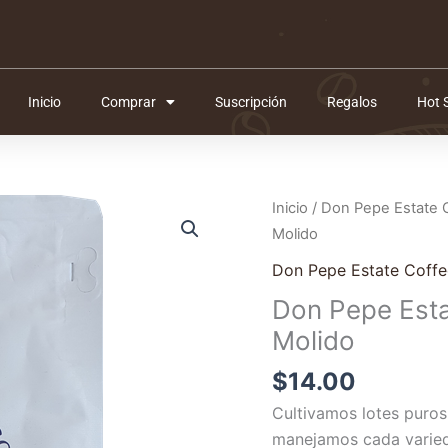
Inicio
Comprar
Suscripción
Regalos
Hot 
Inicio
/
Don Pepe Estate 
Molido
Don Pepe Estate Coffe
Don Pepe Esta
Molido
$
14.00
Cultivamos lotes puros
manejamos cada varied