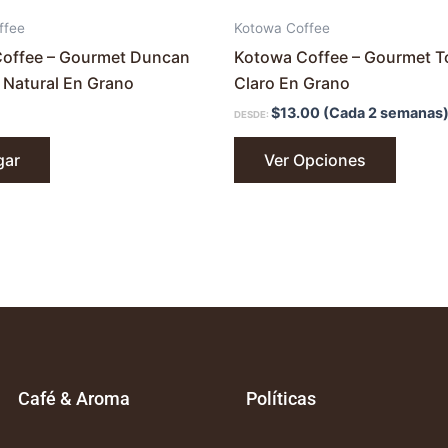
de
ffee
Kotowa Coffee
produc
offee – Gourmet Duncan
Kotowa Coffee – Gourmet T
 Natural En Grano
Claro En Grano
$
13.00
(Cada 2 semanas
DESDE:
gar
Ver Opciones
Café & Aroma
Políticas