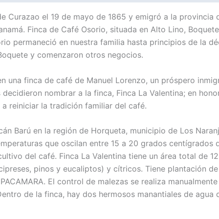
 de Curazao el 19 de mayo de 1865 y emigró a la provincia d
anamá. Finca de Café Osorio, situada en Alto Lino, Boquet
orio permaneció en nuestra familia hasta principios de la 
Boquete y comenzaron otros negocios.
n una finca de café de Manuel Lorenzo, un próspero inmigra
decidieron nombrar a la finca, Finca La Valentina; en honor
a reiniciar la tradición familiar del café.
olcán Barú en la región de Horqueta, municipio de Los Nara
emperaturas que oscilan entre 15 a 20 grados centígrados d
 cultivo del café. Finca La Valentina tiene un área total de
preses, pinos y eucaliptos) y cítricos. Tiene plantación de
ACAMARA. El control de malezas se realiza manualmente po
 Dentro de la finca, hay dos hermosos manantiales de agua 