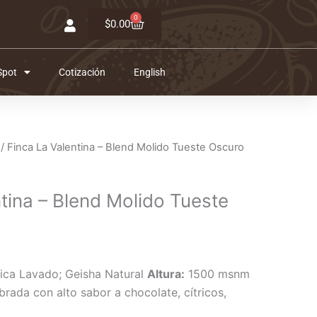
0
Carrito
$
0.00
Spot
Cotización
English
/ Finca La Valentina – Blend Molido Tueste Oscuro
tina – Blend Molido Tueste
ica Lavado; Geisha Natural
Altura:
1500 msnm
brada con alto sabor a chocolate, cítricos,