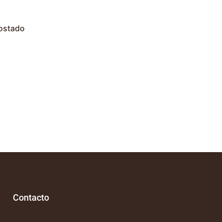
to
ostado
)
Contacto