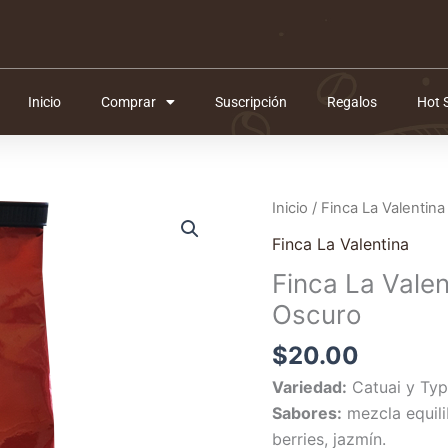
Inicio
Comprar
Suscripción
Regalos
Hot 
Inicio
/
Finca La Valentina
Finca La Valentina
Finca La Valen
Oscuro
$
20.00
Variedad:
Catuai y Typ
Sabores:
mezcla equili
berries, jazmín.