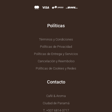
o
g
o
r
k
a
-
m
f
Políticas
Términos y Condiciones
Políticas de Privacidad
Políticas de Entrega y Servicios
Cancelación y Reembolso
Políticas de Cookies y Redes
Contacto
Café & Aroma
Ciudad de Panamá
T. +507 6814-3717