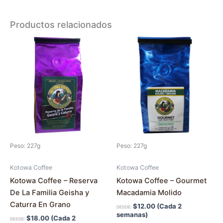
Productos relacionados
Este
Este
producto
producto
tiene
tiene
múltiples
múltiples
variantes.
variantes.
Las
Las
opciones
opciones
se
se
pueden
pueden
Peso: 227g
Peso: 227g
elegir
elegir
en
en
Kotowa Coffee
Kotowa Coffee
la
la
Kotowa Coffee – Reserva
Kotowa Coffee – Gourmet
página
página
De La Familia Geisha y
Macadamia Molido
de
de
Caturra En Grano
$
12.00
(Cada 2
DESDE:
producto
producto
semanas)
$
18.00
(Cada 2
DESDE: