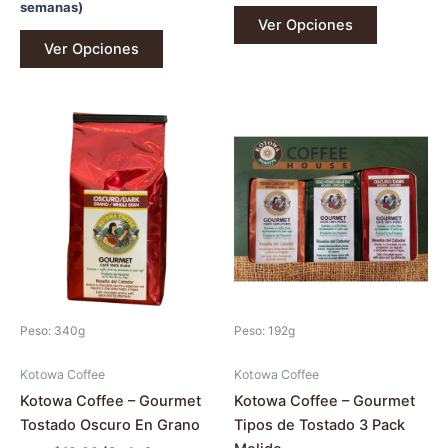
semanas)
Ver Opciones
Ver Opciones
Este
producto
tiene
múltiples
variantes.
Las
opciones
se
pueden
Peso: 340g
Peso: 192g
elegir
en
Kotowa Coffee
Kotowa Coffee
la
Kotowa Coffee – Gourmet
Kotowa Coffee – Gourmet
página
Tostado Oscuro En Grano
Tipos de Tostado 3 Pack
de