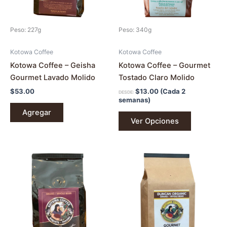
se
pueden
Peso: 227g
Peso: 340g
elegir
en
Kotowa Coffee
Kotowa Coffee
la
Kotowa Coffee – Geisha
Kotowa Coffee – Gourmet
página
Gourmet Lavado Molido
Tostado Claro Molido
de
$
53.00
$
13.00
(Cada 2
DESDE:
producto
semanas)
Agregar
Ver Opciones
Este
producto
tiene
múltiples
variantes.
Las