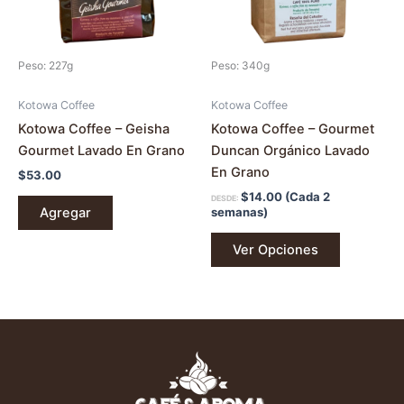
opciones
se
pueden
Peso: 227g
Peso: 340g
elegir
en
Kotowa Coffee
Kotowa Coffee
la
Kotowa Coffee – Geisha
Kotowa Coffee – Gourmet
página
Gourmet Lavado En Grano
Duncan Orgánico Lavado
de
En Grano
$
53.00
producto
$
14.00
(Cada 2
DESDE:
Agregar
semanas)
Ver Opciones