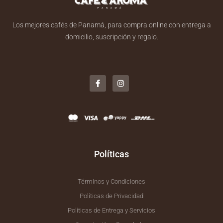
Los mejores cafés de Panamá, para compra online con entrega a
domicilio, suscripción y regalo.
F
I
a
n
c
s
e
t
b
a
o
g
o
r
k
a
-
m
f
Políticas
Términos y Condiciones
Políticas de Privacidad
Políticas de Entrega y Servicios