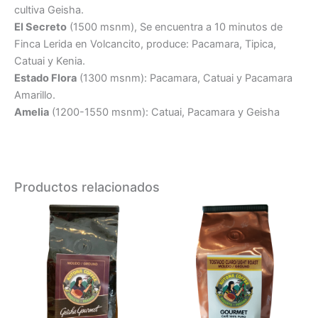
cultiva Geisha.
El Secreto
(1500 msnm), Se encuentra a 10 minutos de
Finca Lerida en Volcancito, produce: Pacamara, Tipica,
Catuai y Kenia.
Estado Flora
(1300 msnm): Pacamara, Catuai y Pacamara
Amarillo.
Amelia
(1200-1550 msnm): Catuai, Pacamara y Geisha
Productos relacionados
Este
producto
tiene
múltiples
variantes.
Las
opciones