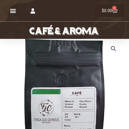
Ir
0
Carrit
al
$
0.00
contenido