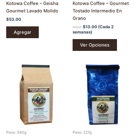
Kotowa Coffee – Geisha
Kotowa Coffee – Gourmet
página
Gourmet Lavado Molido
Tostado Intermedio En
de
Grano
$
53.00
producto
$
13.00
(Cada 2
DESDE:
Agregar
semanas)
Ver Opciones
Este
Este
producto
producto
tiene
tiene
múltiples
múltiples
variantes.
variantes.
Las
Las
opciones
opciones
se
se
pueden
pueden
Peso: 340g
Peso: 227g
elegir
elegir