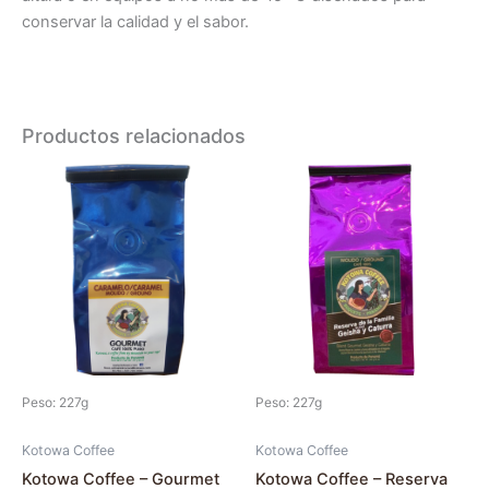
conservar la calidad y el sabor.
Productos relacionados
Este
Este
producto
producto
tiene
tiene
múltiples
múltiples
variantes.
variantes.
Las
Las
opciones
opciones
se
se
pueden
pueden
Peso: 227g
Peso: 227g
elegir
elegir
en
en
Kotowa Coffee
Kotowa Coffee
la
la
Kotowa Coffee – Gourmet
Kotowa Coffee – Reserva