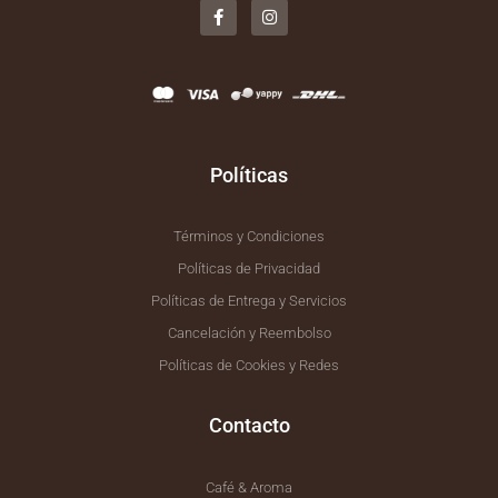
a
n
c
s
e
t
b
a
o
g
o
r
k
a
-
m
f
Políticas
Términos y Condiciones
Políticas de Privacidad
Políticas de Entrega y Servicios
Cancelación y Reembolso
Políticas de Cookies y Redes
Contacto
Café & Aroma