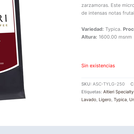
zarzamoras. Este micr
de intensas notas fruta
Variedad:
Typica.
Proc
Altura:
1600.00 msnm
Sin existencias
SKU:
ASC-TYLG-250
C
Etiquetas:
Altieri Specialt
Lavado
,
Ligero
,
Typica
,
Un