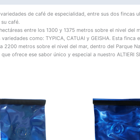
riedades de café de especialidad, entre sus dos fincas ub
 su café.
2 hectáreas entre los 1300 y 1375 metros sobre el nivel d
las variedades como: TYPICA, CATUAI y GEISHA. Esta finca 
0 a 2200 metros sobre el nivel del mar, dentro del Parque 
 que ofrece ese sabor único y especial a nuestro ALTIERI
Este
Este
producto
produc
tiene
tiene
múltiples
múltipl
variantes.
variant