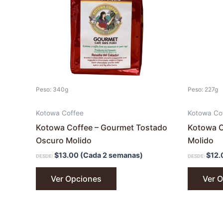
Las
opciones
se
pueden
elegir
en
la
Peso: 340g
Peso: 227g
página
de
Kotowa Coffee
Kotowa Co
producto
Kotowa Coffee – Gourmet Tostado
Kotowa C
Oscuro Molido
Molido
$
13.00
(Cada 2 semanas)
$
12.
DESDE:
DESDE:
Ver Opciones
Ver 