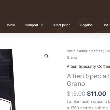
Inicio
Comprar
Suscripción
Regalos
Hot 
El
E
Inicio
/
Altieri Specialty C
precio
p
Grano
original
a
Altieri Specialty Coffee
era:
e
Altieri Specia
$15.00.
$
Grano
$
15.00
$
11.00
La plantación crece a 
a 1750 metros sobre e