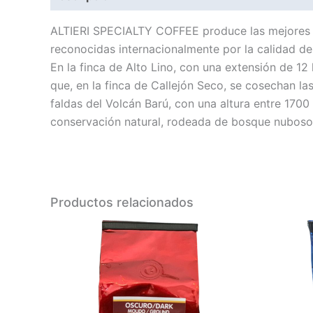
ALTIERI SPECIALTY COFFEE produce las mejores va
reconocidas internacionalmente por la calidad de
En la finca de Alto Lino, con una extensión de 1
que, en la finca de Callejón Seco, se cosechan 
faldas del Volcán Barú, con una altura entre 170
conservación natural, rodeada de bosque nuboso
Productos relacionados
Este
producto
tiene
múltiples
variantes.