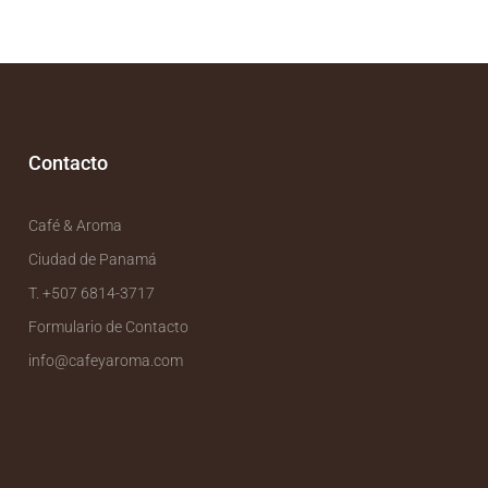
Contacto
Café & Aroma
Ciudad de Panamá
T. +507 6814-3717
Formulario de Contacto
info@cafeyaroma.com