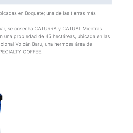
icadas en Boquete; una de las tierras más
el mar, se cosecha CATURRA y CATUAI. Mientras
en una propiedad de 45 hectáreas, ubicada en las
Nacional Volcán Barú, una hermosa área de
 SPECIALTY COFFEE.
to
es
es.