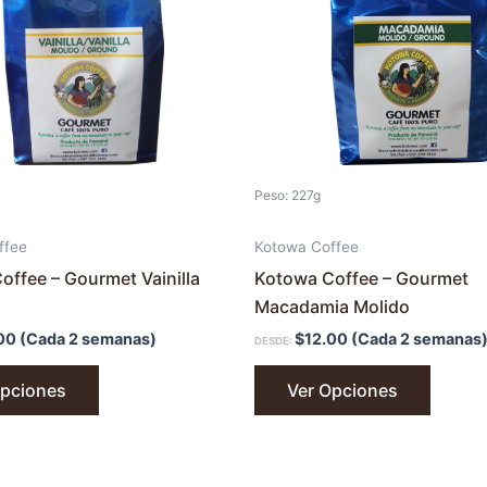
Las
Las
opciones
opcion
se
se
pueden
puede
elegir
elegir
en
en
la
la
Peso: 227g
página
página
de
de
ffee
Kotowa Coffee
producto
produc
offee – Gourmet Vainilla
Kotowa Coffee – Gourmet
Macadamia Molido
00
(Cada 2 semanas)
$
12.00
(Cada 2 semanas
DESDE:
Opciones
Ver Opciones