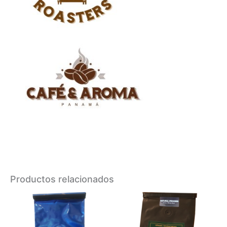
Productos relacionados
Este
producto
tiene