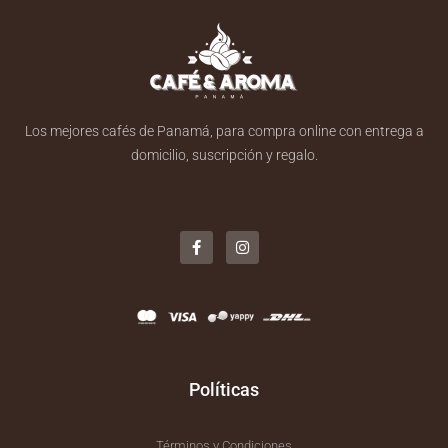
Los mejores cafés de Panamá, para compra online con entrega a
domicilio, suscripción y regalo.
F
I
a
n
c
s
e
t
b
a
o
g
o
r
k
a
-
m
f
Políticas
Términos y Condiciones