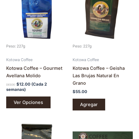
múltiples
variantes.
Las
opciones
se
pueden
Peso: 227g
Peso: 227g
elegir
en
Kotowa Coffee
Kotowa Coffee
la
Kotowa Coffee – Gourmet
Kotowa Coffee – Geisha
página
Avellana Molido
Las Brujas Natural En
de
Grano
$
12.00
(Cada 2
DESDE:
producto
semanas)
$
55.00
Ver Opciones
Agregar