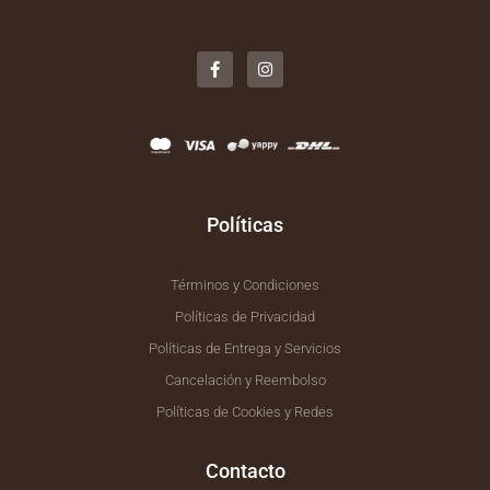
F
I
a
n
c
s
e
t
b
a
o
g
o
r
k
a
-
m
f
Políticas
Términos y Condiciones
Políticas de Privacidad
Políticas de Entrega y Servicios
Cancelación y Reembolso
Políticas de Cookies y Redes
Contacto