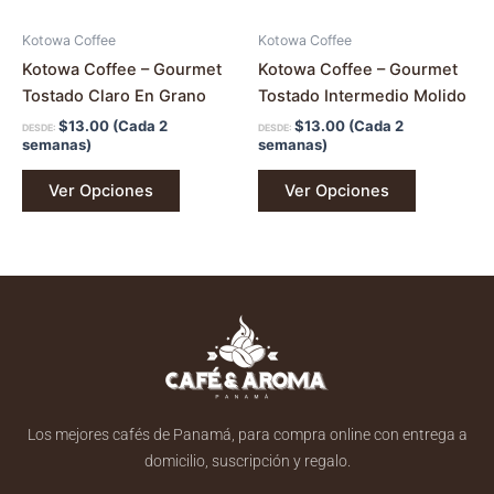
elegir
elegir
en
en
Kotowa Coffee
Kotowa Coffee
la
la
Kotowa Coffee – Gourmet
Kotowa Coffee – Gourmet
página
página
Tostado Claro En Grano
Tostado Intermedio Molido
de
de
$
13.00
(Cada 2
$
13.00
(Cada 2
DESDE:
DESDE:
producto
producto
semanas)
semanas)
Ver Opciones
Ver Opciones
Los mejores cafés de Panamá, para compra online con entrega a
domicilio, suscripción y regalo.