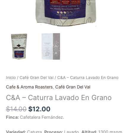
Inicio
/
Café Gran Del Val
/ C&A – Caturra Lavado En Grano
Cafe & Aroma Roasters
,
Café Gran Del Val
C&A – Caturra Lavado En Grano
$
14.00
$
12.00
Finca:
Cafetalera Fernández.
Variedad:
Caturra.
Proceso:
Lavado.
Altitud
: 1300 msnm