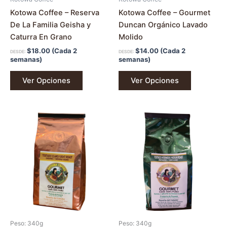
la
la
Kotowa Coffee – Reserva
Kotowa Coffee – Gourmet
página
página
De La Familia Geisha y
Duncan Orgánico Lavado
de
de
Caturra En Grano
Molido
producto
producto
$
18.00
(Cada 2
$
14.00
(Cada 2
DESDE:
DESDE:
semanas)
semanas)
Ver Opciones
Ver Opciones
Este
Este
producto
producto
tiene
tiene
múltiples
múltiples
variantes.
variantes.
Las
Las
opciones
opciones
se
se
pueden
pueden
Peso: 340g
Peso: 340g