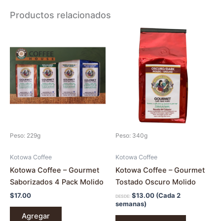
Productos relacionados
Este
producto
tiene
múltiples
variantes.
Las
opciones
se
pueden
Peso: 229g
Peso: 340g
elegir
en
Kotowa Coffee
Kotowa Coffee
la
Kotowa Coffee – Gourmet
Kotowa Coffee – Gourmet
página
Saborizados 4 Pack Molido
Tostado Oscuro Molido
de
$
17.00
$
13.00
(Cada 2
DESDE:
producto
semanas)
Agregar