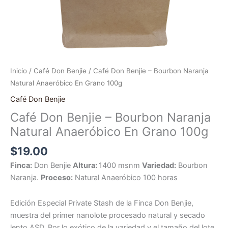
Inicio
/
Café Don Benjie
/ Café Don Benjie – Bourbon Naranja
Natural Anaeróbico En Grano 100g
Café Don Benjie
Café Don Benjie – Bourbon Naranja
Natural Anaeróbico En Grano 100g
$
19.00
Finca:
Don Benjie
Altura:
1400 msnm
Variedad:
Bourbon
Naranja.
Proceso:
Natural Anaeróbico 100 horas
Edición Especial Private Stash de la Finca Don Benjie,
muestra del primer nanolote procesado natural y secado
lento ASD. Por lo exótico de la variedad y el tamaño del lote