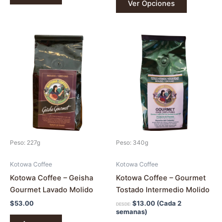
Ver Opciones
Este
producto
tiene
múltiples
variantes.
Las
opciones
se
pueden
Peso: 227g
Peso: 340g
elegir
en
Kotowa Coffee
Kotowa Coffee
la
Kotowa Coffee – Geisha
Kotowa Coffee – Gourmet
página
Gourmet Lavado Molido
Tostado Intermedio Molido
de
$
53.00
$
13.00
(Cada 2
DESDE:
producto
semanas)