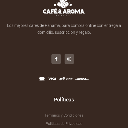
Los mejores cafés de Panamá, para compra online con entrega a
domicilio, suscripción y regalo.
F
I
a
n
c
s
e
t
b
a
o
g
o
r
k
a
-
m
f
Políticas
Términos y Condiciones
Políticas de Privacidad