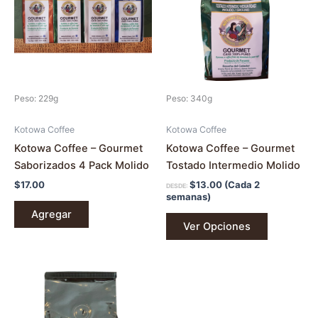
múltiples
variantes.
Las
opciones
se
pueden
Peso: 229g
Peso: 340g
elegir
en
Kotowa Coffee
Kotowa Coffee
la
Kotowa Coffee – Gourmet
Kotowa Coffee – Gourmet
página
Saborizados 4 Pack Molido
Tostado Intermedio Molido
de
$
17.00
$
13.00
(Cada 2
DESDE:
producto
semanas)
Agregar
Ver Opciones