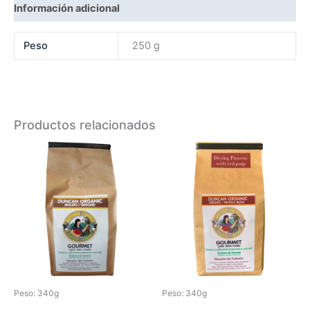
Información adicional
Peso
250 g
Productos relacionados
Este
producto
tiene
múltiples
variantes.
Las
opciones
se
pueden
Peso: 340g
Peso: 340g
elegir