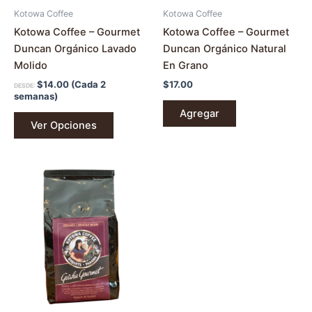
en
Kotowa Coffee
Kotowa Coffee
la
Kotowa Coffee – Gourmet
Kotowa Coffee – Gourmet
página
Duncan Orgánico Lavado
Duncan Orgánico Natural
de
Molido
En Grano
producto
$
14.00
(Cada 2
$
17.00
DESDE:
semanas)
Agregar
Ver Opciones