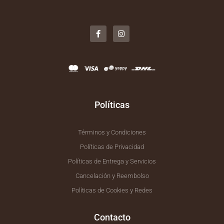
F
I
a
n
c
s
e
t
b
a
o
g
o
r
k
a
-
m
f
Políticas
Términos y Condiciones
Políticas de Privacidad
Políticas de Entrega y Servicios
Cancelación y Reembolso
Políticas de Cookies y Redes
Contacto