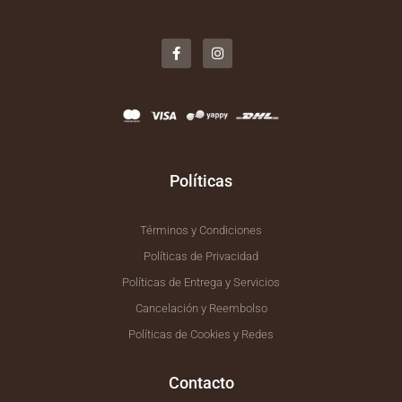
F
I
a
n
c
s
e
t
b
a
o
g
o
r
k
a
-
m
f
Políticas
Términos y Condiciones
Políticas de Privacidad
Políticas de Entrega y Servicios
Cancelación y Reembolso
Políticas de Cookies y Redes
Contacto