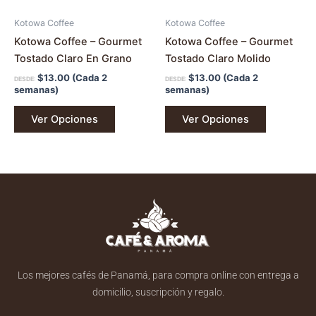
en
en
Kotowa Coffee
Kotowa Coffee
la
la
Kotowa Coffee – Gourmet
Kotowa Coffee – Gourmet
página
página
Tostado Claro En Grano
Tostado Claro Molido
de
de
$
13.00
(Cada 2
$
13.00
(Cada 2
DESDE:
DESDE:
producto
producto
semanas)
semanas)
Ver Opciones
Ver Opciones
Los mejores cafés de Panamá, para compra online con entrega a
domicilio, suscripción y regalo.