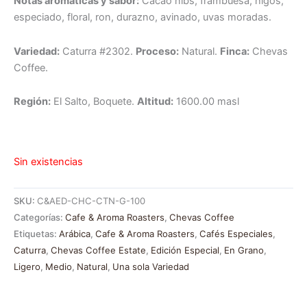
Notas aromáticas y sabor:
Cacao nibs, frambuesa, higos,
especiado, floral, ron, durazno, avinado, uvas moradas.
Variedad:
Caturra #2302.
Proceso:
Natural.
Finca:
Chevas
Coffee.
Región:
El Salto, Boquete.
Altitud:
1600.00 masl
Sin existencias
SKU:
C&AED-CHC-CTN-G-100
Categorías:
Cafe & Aroma Roasters
,
Chevas Coffee
Etiquetas:
Arábica
,
Cafe & Aroma Roasters
,
Cafés Especiales
,
Caturra
,
Chevas Coffee Estate
,
Edición Especial
,
En Grano
,
Ligero
,
Medio
,
Natural
,
Una sola Variedad