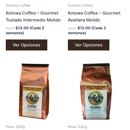
en
en
Kotowa Coffee
Kotowa Coffee
la
la
Kotowa Coffee – Gourmet
Kotowa Coffee – Gourmet
página
página
Tostado Intermedio Molido
Avellana Molido
de
de
$
13.00
(Cada 2
$
12.00
(Cada 2
DESDE:
DESDE:
producto
producto
semanas)
semanas)
Ver Opciones
Ver Opciones
Este
Este
producto
producto
tiene
tiene
múltiples
múltiples
variantes.
variantes.
Las
Las
opciones
opciones
se
se
pueden
pueden
Peso: 340g
Peso: 340g
elegir
elegir