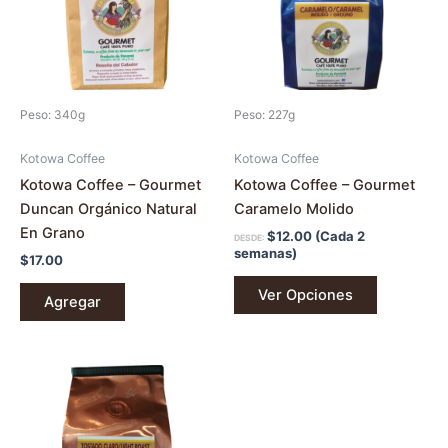
variantes.
Las
opciones
se
pueden
Peso: 340g
Peso: 227g
elegir
en
Kotowa Coffee
Kotowa Coffee
la
Kotowa Coffee – Gourmet
Kotowa Coffee – Gourmet
página
Duncan Orgánico Natural
Caramelo Molido
de
En Grano
$
12.00
(Cada 2
DESDE:
producto
semanas)
$
17.00
Ver Opciones
Agregar
Este
producto
tiene