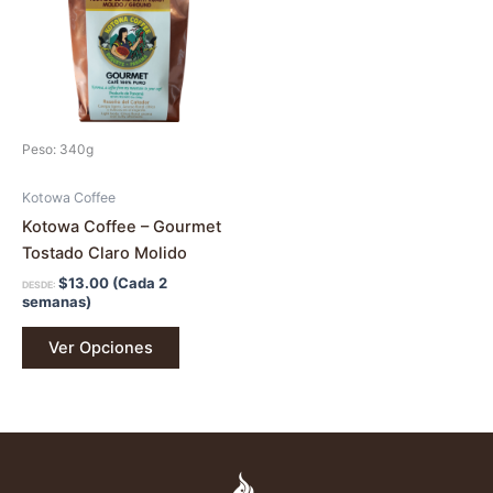
múltiples
variantes.
Las
opciones
se
pueden
Peso: 340g
elegir
en
Kotowa Coffee
la
Kotowa Coffee – Gourmet
página
Tostado Claro Molido
de
$
13.00
(Cada 2
DESDE:
producto
semanas)
Ver Opciones