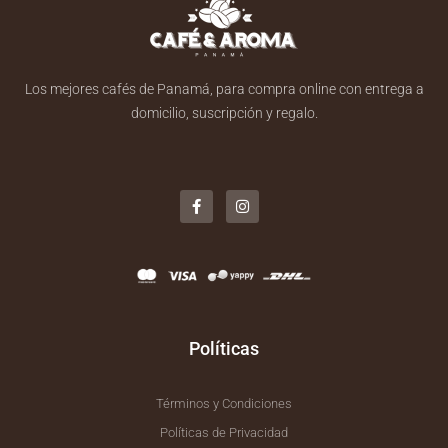
Los mejores cafés de Panamá, para compra online con entrega a
domicilio, suscripción y regalo.
F
I
a
n
c
s
e
t
b
a
o
g
o
r
k
a
-
m
f
Políticas
Términos y Condiciones
Políticas de Privacidad